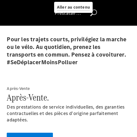
Select
Aller au contenu
Prestataire / Protection des données
Trouver un
véhicule
d'occasion
Pour les trajets courts, privilégiez la marche
Rechercher
un
ou le vélo. Au quotidien, prenez les
Distributeur
transports en commun. Pensez à covoiturer.
#SeDéplacerMoinsPolluer
Après-Vente
Après-Vente.
Des prestations de service individuelles, des garanties
contractuelles et des pièces d'origine parfaitement
Nous trouver
adaptées.