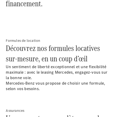
financement.
Après-vente
Mercedes-
Formules de location
Benz
Découvrez nos formules locatives
Services
d'entretien
sur-mesure, en un coup d’œil
Accessoires
d’origine
Un sentiment de liberté exceptionnel et une flexibilité
maximale : avec le leasing Mercedes, engagez-vous sur
la bonne voie.
Prendre un
Mercedes-Benz vous propose de choisir une formule,
rendez-
selon vos besoins.
vous SAV
Rechercher
un
Distributeur
Assurances