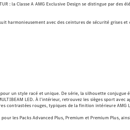
R : la Classe A AMG Exclusive Design se distingue par des élé
rsuit harmonieusement avec des ceintures de sécurité grises et 
Notre Groupe
pour un style racé et unique. De série, la silhouette conjugue 
MULTIBEAM LED. À l’intérieur, retrouvez les sièges sport avec a
Notre
s contrastées rouges, typiques de la finition intérieure AMG L
Groupe
Actualités
n, pour les Packs Advanced Plus, Premium et Premium Plus, ains
Score
environnemental