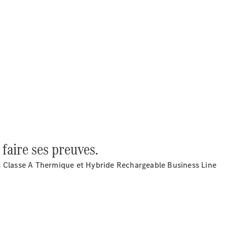
2025
Formulaire
de contact
 faire ses preuves.
Prestataire /
Protection des
s Classe A Thermique et Hybride Rechargeable Business Line
données