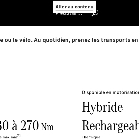
Select
Aller au contenu
Prestataire / Protection des données
Trouver un
véhicule
d'occasion
che ou le vélo. Au quotidien, prenez les transports 
Rechercher
un
Distributeur
Nous trouver