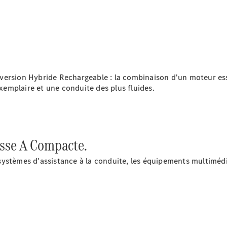
Après-vente
Mercedes-
 version Hybride Rechargeable : la combinaison d'un moteur e
Benz
exemplaire et une conduite des plus fluides.
Services
d'entretien
Accessoires
d’origine
asse A Compacte.
Prendre un
ystèmes d'assistance à la conduite, les équipements multimédi
rendez-
vous SAV
Rechercher
un
Distributeur