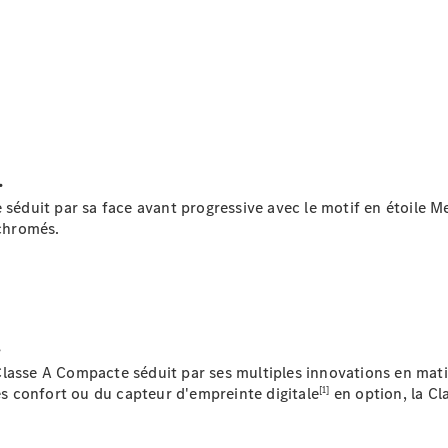
Rechercher
un
.
Distributeur
 séduit par sa face avant progressive avec le motif en étoile 
 chromés.
.
a Classe A Compacte séduit par ses multiples innovations en mati
Après-Vente
[1]
 confort ou du capteur d'empreinte digitale
en option, la Cl