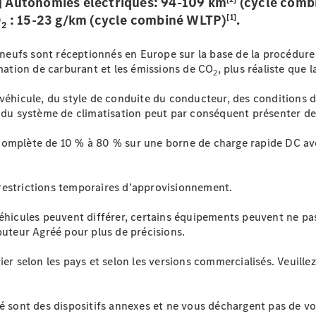
 Autonomies électriques: 94-109 km
(cycle comb
[1]
O
: 15-23 g/km (cycle combiné WLTP)
.
2
s neufs sont réceptionnés en Europe sur la base de la procédure
ation de carburant et les émissions de CO
, plus réaliste que
2
 véhicule, du style de conduite du conducteur, des conditions d
tion du système de climatisation peut par conséquent présenter de
complète de 10 % à 80 % sur une borne de charge rapide DC ave
restrictions temporaires d’approvisionnement.
éhicules peuvent différer, certains équipements peuvent ne pas
buteur Agréé pour plus de précisions.
ier selon les pays et selon les versions commercialisés. Veuill
té sont des dispositifs annexes et ne vous déchargent pas de v