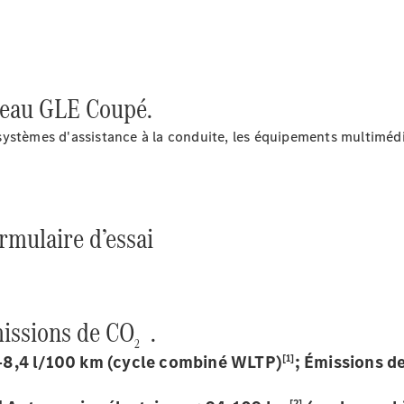
2025
Formulaire
de contact
veau GLE Coupé.
ystèmes d'assistance à la conduite, les équipements multimédi
ormulaire d’essai
Prestataire /
Protection des
données
issions de CO
.
2
[1]
8,4 l/100 km (cycle combiné WLTP)
; Émissions d
[2]