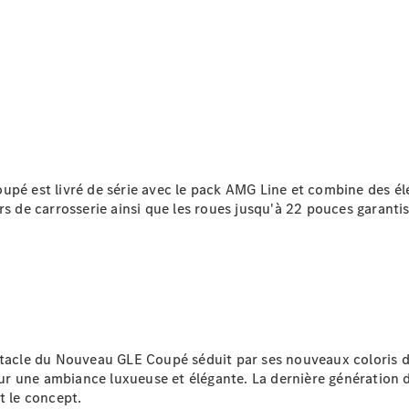
Rechercher
un
.
Distributeur
oupé est livré de série avec le pack AMG Line et combine des é
s de carrosserie ainsi que les roues jusqu'à 22 pouces garantiss
Après-Vente
tacle du Nouveau GLE Coupé séduit par ses nouveaux coloris de 
r une ambiance luxueuse et élégante. La dernière génération d
 le concept.