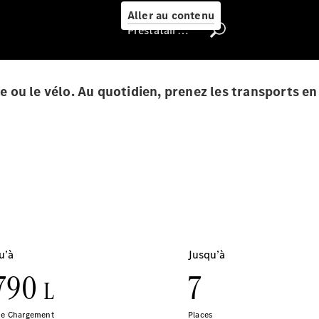
Select
Aller au contenu
Prestataire / Protection des données
Trouver un
véhicule
d'occasion
che ou le vélo. Au quotidien, prenez les transports 
Rechercher
un
Distributeur
Nous trouver