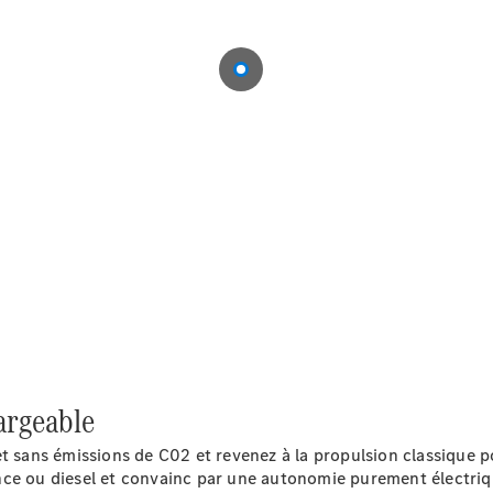
Notre Groupe
Notre
Groupe
argeable
Actualités
Score
et sans émissions de C02 et revenez à la propulsion classique 
environnemental
nce ou diesel et convainc par une autonomie purement électriq