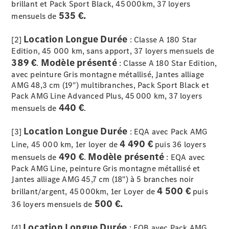
brillant et Pack Sport Black, 45 000km, 37 loyers
535 €.
mensuels de
Location Longue Durée
[2]
: Classe A 180 Star
Edition, 45 000 km, sans apport, 37 loyers mensuels de
389 €
Modèle présenté
.
: Classe A 180 Star Edition,
Rechercher
avec peinture Gris montagne métallisé, Jantes alliage
un
AMG 48,3 cm (19") multibranches, Pack Sport Black et
Distributeur
Pack AMG Line Advanced Plus, 45 000 km, 37 loyers
440 €
mensuels de
.
Location Longue Durée
[3]
: EQA avec Pack AMG
4 490 €
Line, 45 000 km, 1er loyer de
puis 36 loyers
490 €
Modèle présenté
mensuels de
.
: EQA avec
Pack AMG Line, peinture Gris montagne métallisé et
Jantes alliage AMG 45,7 cm (18") à 5 branches noir
4 500 €
brillant/argent, 45 000km, 1er Loyer de
puis
Après-Vente
500 €.
36 loyers mensuels de
Location Longue Durée
[4]
: EQB avec Pack AMG