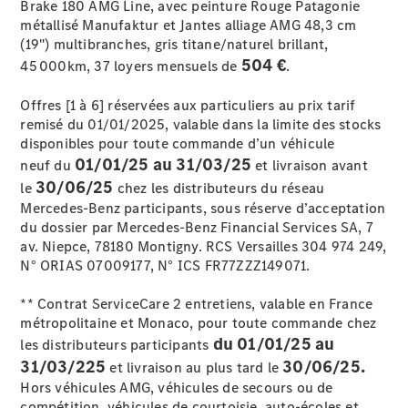
Brake 180 AMG Line, avec peinture Rouge Patagonie
métallisé Manufaktur et Jantes alliage AMG 48,3 cm
(19") multibranches, gris titane/naturel brillant,
504 €
45 000km, 37 loyers mensuels de
.
Offres [1 à 6] réservées aux particuliers au prix tarif
remisé du 01/01/2025, valable dans la limite des stocks
disponibles pour toute commande d’un véhicule
Notre Groupe
01/01/25 au 31/03/25
neuf du
et livraison avant
30/06/25
le
chez les distributeurs du réseau
Mercedes-Benz participants, sous réserve d’acceptation
du dossier par Mercedes-Benz Financial Services SA, 7
av. Niepce, 78180 Montigny. RCS Versailles 304 974 249,
N° ORIAS 07009177, N° ICS FR77ZZZ149071.
** Contrat ServiceCare 2 entretiens, valable en France
Notre
métropolitaine et Monaco, pour toute commande chez
Groupe
du 01/01/25 au
les distributeurs participants
Actualités
31/03/225
30/06/25.
et livraison au plus tard le
Score
Hors véhicules AMG, véhicules de secours ou de
environnemental
compétition, véhicules de courtoisie, auto-écoles et