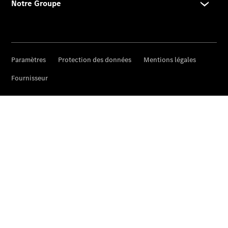
Après-Vente
Après-vente
Mercedes-
Benz
Services
d'entretien
Accessoires
d’origine
Prendre un
rendez-